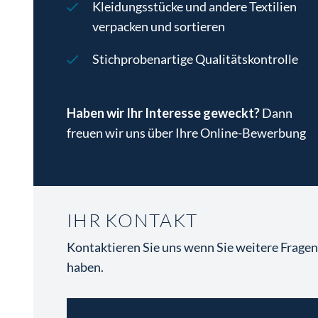
Bewerbungen von nicht EU-Bürgern
Kleidungsstücke und andere Textilien
beständigen Teams
(m/w/d) können nur auf Basis einer
verpacken und sortieren
gültigen bzw. aufrechten
Stichprobenartige Qualitätskontrolle
Arbeitsbewilligung berücksichtigt
werden!
Haben wir Ihr Interesse geweckt?
Dann
freuen wir uns über Ihre Online-Bewerbung
IHR KONTAKT
Kontaktieren Sie uns wenn Sie weitere Frage
haben.