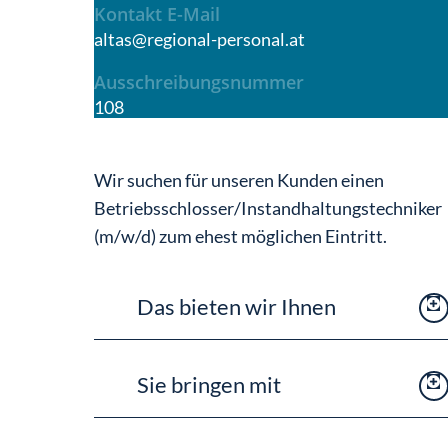
Kontakt E-Mail
altas@regional-personal.at
Ausschreibungsnummer
108
Wir suchen für unseren Kunden einen
Betriebsschlosser/Instandhaltungstechniker
(m/w/d) zum ehest möglichen Eintritt.
Das bieten wir Ihnen
Unbefristetes Dienstverhältnis bei
Sie bringen mit
Regionalpersonal GmbH mit Option
zur Fixübernahme beim Kunden ist
Staplerschein von Vorteil
gegeben