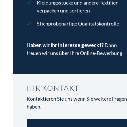
Bewerbungen von nicht EU-Bürgern
Kleidungsstücke und andere Textilien
beständigen Teams
(m/w/d) können nur auf Basis einer
verpacken und sortieren
gültigen bzw. aufrechten
Stichprobenartige Qualitätskontrolle
Arbeitsbewilligung berücksichtigt
werden!
Haben wir Ihr Interesse geweckt?
Dann
freuen wir uns über Ihre Online-Bewerbung
IHR KONTAKT
Kontaktieren Sie uns wenn Sie weitere Frage
haben.