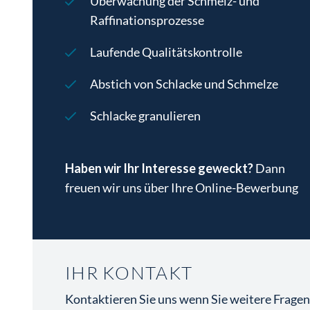
Überwachung der Schmelz- und
Zuverlässigkeit und Teamfähigkeit
Raffinationsprozesse
Bereitschaft zur 3-Schicht- und
Laufende Qualitätskontrolle
Wochenendarbeit (eigener PKW zum
Erreichen der Arbeitsstelle
Abstich von Schlacke und Schmelze
erforderlich)
Abgeleisteter Präsenz- bzw.
Schlacke granulieren
Zivildienst bei männlichen Bewerbern
Bewerbungen von nicht EU-Bürgern
Haben wir Ihr Interesse geweckt?
Dann
(m/w/d) können nur auf Basis einer
freuen wir uns über Ihre Online-Bewerbung
gültigen bzw. aufrechten
Arbeitsbewilligung berücksichtigt
werden!
IHR KONTAKT
Kontaktieren Sie uns wenn Sie weitere Frage