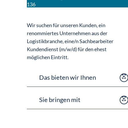
136
Wir suchen für unseren Kunden, ein
renommiertes Unternehmen aus der
Logistikbranche, eine/n Sachbearbeiter
Kundendienst (m/w/d) für den ehest
möglichen Eintritt.
Das bieten wir Ihnen
Unbefristetes Dienstverhältnis bei
Sie bringen mit
Regionalpersonal mit Option zur
Übernahme beim Kunden
Abgeschlossene kfm.
38,5 Std./Woche (4-Tage-Woche
Berufsausbildung erwünscht
möglich)