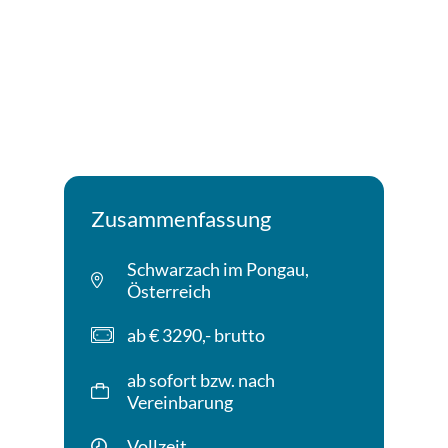
Schichtbetrieb)
Gute Deutschkenntnisse zur Umsetzung von
Arbeitsanweisungen und für Arbeiten lt. Plan
Abgeleisteter Präsenz- bzw. Zivildienst bei
männlichen Bewerbern
Bewerbungen von nicht EU-Bürgern können
nur auf Basis einer gültigen bzw. aufrechten
Arbeitsbewilligung berücksichtigt werden!
Zusammenfassung
Schwarzach im Pongau,
Österreich
ab € 3290,- brutto
ab sofort bzw. nach
Vereinbarung
Vollzeit