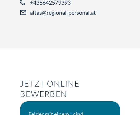
+436642579393
altas@regional-personal.at
JETZT ONLINE
BEWERBEN
Felder mit einem
*
sind
Pflichtfelder