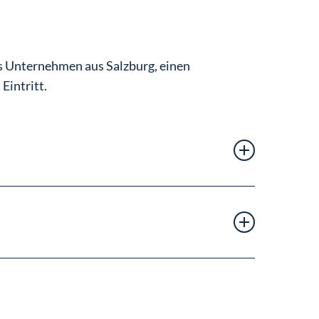
s Unternehmen aus Salzburg, einen
Eintritt.
tiegl-Akademie
namhaften und erfolgreichen Unternehmen
 GmbH mit Option zur Übernahme in ein direktes