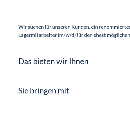
Wir suchen für unseren Kunden, ein renommierte
Lagermitarbeiter (m/w/d) für den ehest möglichen 
Das bieten wir Ihnen
Gratis Mitarbeiterparkplätze (m/w/d)
Zuschuss zum Mittagessen
Sie bringen mit
Konditionen & Vergünstigungen beim Produkteinkauf
Medizinische Beratung durch Arbeitsmedizinerin
Individuelle Aus- und Weiterbildung im Rahmen der S
Idealerweise Berufserfahrung in der Lagerlogistik
Mitarbeit in einem hochmotivierten Team
Ausgeprägte Kundenorientierung
Langfristige und krisensichere Anstellung in einem 
Staplerschein (Führerschein C von Vorteil)
Unbefristetes Dienstverhältnis bei Regionalpersonal
Grundsätzliche MS-Office-Anwendungskenntnisse