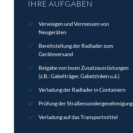
Mitarbeit in einem engagierten Team
IHRE AUFGABEN
Gute Deutschkenntnisse in Wort und
Attraktive Leistungsprämien nach
Schrift
erfolgreich erfolgter
Verwiegen und Vermessen von
Teamfähigkeit sowie Kontaktfreude
Einarbeitungsphase
Neugeräten
Unbescholtenes Leumundszeugnis ist
Unbefristetes Dienstverhältnis bei
bei einer Anstellung beizubringen!
Regional Personal GmbH mit Option
Bereitstellung der Radlader zum
Abgeleisteter Präsenz- bzw.
zur Fixübernahme beim Kunden
Geräteversand
Zivildienst bei männlichen Bewerbern
Bewerbungen von nicht EU-Bürgern
Beigabe von losen Zusatzausrüstungen
(m/w/d) können nur auf Basis einer
(z.B.: Gabelträger, Gabelzinken u.ä.)
gültigen bzw. aufrechten
Verladung der Radlader in Containern
Arbeitsbewilligung berücksichtigt
werden!
Prüfung der Straßensondergenehmigung
Verladung auf das Transportmittel