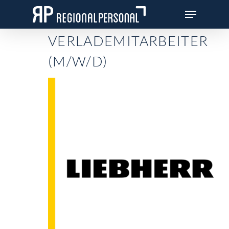
Skip
Menu
to
Close
main
VERLADEMITARBEITER
Menu
content
(M/W/D)