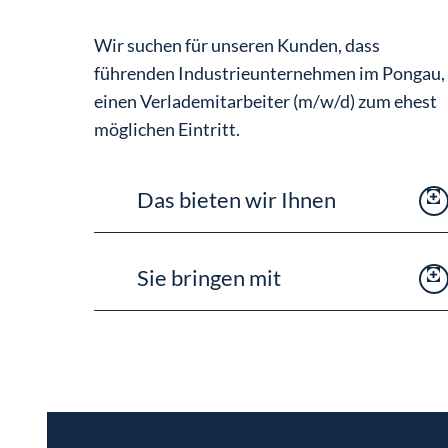
Wir suchen für unseren Kunden, dass
führenden Industrieunternehmen im Pongau,
einen Verlademitarbeiter (m/w/d) zum ehest
möglichen Eintritt.
Das bieten wir Ihnen
Langfristige Anstellung in einem
Sie bringen mit
namhaften und erfolgreichen
Unternehmen
Abgeschlossene Berufsausbildung
Weiterbildungs- und
Berechtigung für das Bedienen von
Entwicklungsmöglichkeiten
Baumaschinen und Hebegeräten
Gutes Betriebsklima
(Hallenkran, Stapler und Autokran)
Geregelte Arbeitszeiten
MS-Office Grundkenntnisse