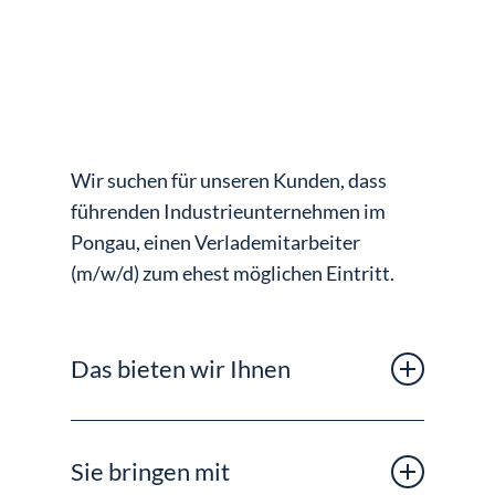
Wir suchen für unseren Kunden, dass
führenden Industrieunternehmen im
Pongau, einen Verlademitarbeiter
(m/w/d) zum ehest möglichen Eintritt.
Das bieten wir Ihnen
Langfristige Anstellung in einem namhaften
und erfolgreichen Unternehmen
Sie bringen mit
Weiterbildungs- und