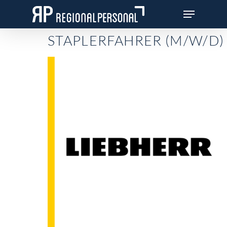
Skip
Menu
to
Close
main
STAPLERFAHRER (M/W/D)
Menu
content