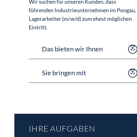
Wir suchen für unseren Kunden, dass
führenden Industrieunternehmen im Pongau,
Lagerarbeiter (m/w/d) zum ehest möglichen
Eintritt.
Das bieten wir Ihnen
Langfristige Anstellung in einem
Sie bringen mit
namhaften und erfolgreichen
Unternehmen
Praxis in der Lagerlogistik und im
Weiterbildungs- und
Wareneingang von Vorteil
Entwicklungsmöglichkeiten
Staplerschein mit Praxis ist
Gutes Betriebsklima
erforderlich
Geregelte Arbeitszeiten
Gute EDV-Kenntnisse
Mitarbeit in einem engagierten Team
IHRE AUFGABEN
Gute Deutschkenntnisse für die EDV-
Attraktive Leistungsprämien nach